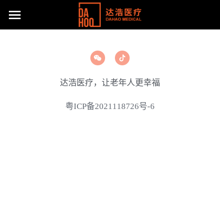
首页
产品展示
关于我们
所有分类
达浩医疗，让老年人更幸福
病床/护理床
公司动态
达浩简介
粤ICP备2021118726号-6
座便椅
工厂风采
主流产品
移位机
体系认证及荣誉
联系方式
手动轮椅
社会责任
提供技术支持
电动轮椅